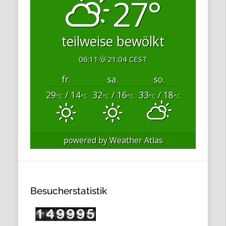
27°
teilweise bewölkt
06:11
21:04 CEST
fr.
sa.
so.
29
/ 14
32
/ 16
33
/ 18
°C
°C
°C
°C
°C
°C
powered by
Weather Atlas
Besucherstatistik