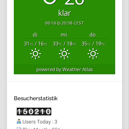
klar
06:16
20:58 CEST
di.
mi.
do.
31
/ 16
33
/ 18
35
/ 19
°C
°C
°C
°C
°C
°C
powered by
Weather Atlas
Besucherstatistik
Users Today : 3