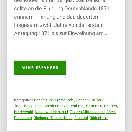
des Rüdesheimer Berges. Das Denkmal
sollte an die Einigung Deutschlands 1871
erinnern. Planung und Bau dauerten
insgesamt zwölf Jahre von der ersten
Anregung 1871 bis zur Einweihung am …
„NIEDERWALDDENKMAL
MEHR ERFAHREN
RÜDESHEIM
AM
RHEIN
|
03.10.2018“
Kategorie:
Brian fait une Promenade
,
Hessen
,
On Tour
Tags:
Bingen
,
brianthedogontour
,
Denkmal
,
Germania
,
Hessen
,
Niederwald
,
Niederwalddenkmal
,
Oberes Mittelrheintal
,
Rhein
,
Rheinauen
,
Rheingau-Taunus-Kreis
,
Rheintal
,
Rüdesheim