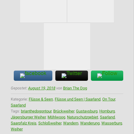
Gepostet:
August 19, 2018
von
Brian The Dog
Kategorie:
Flüsse & Seen
,
Flüsse und Seen | Saarland
,
On Tour
,
Saarland
Tags:
brianthedogontour
,
Brückweiher
,
Gustavsburg
,
Homburg
,
Jägersburger Weiher
,
Möhlwoog
,
Naturschutzgebiet
,
Saarland
,
Saarpfalz Kreis
,
Schloßweiher
,
Wandern
,
Wanderung
,
Wasserburg
,
Weiher