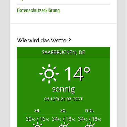
Datenschutzerklärung
Wie wird das Wetter?
SAARBRÜCKEN, DE
14°
sonnig
06:12
21:03 CEST
sa.
so.
mo.
32
/ 16
34
/ 18
34
/ 18
°C
°C
°C
°C
°C
°C