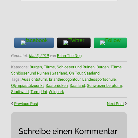
Gepostet:
Mai 5, 2019
von
Brian The Dog
Kategorie:
Burgen, Türme, Schlösser und Ruinen
,
Burgen, Türme,
Schlösser und Ruinen | Saarland
,
On Tour
,
Saarland
Tags:
Aussichtsturm
,
brianthedogontour
,
Landessportschule
,
Olympiastützpunkt
,
Saarbrücken
,
Saarland
,
Schwarzenbergturm
,
Stadtwald
,
Turm
,
Uni
,
Wildpark
Previous Post
Next Post
Schreibe einen Kommentar