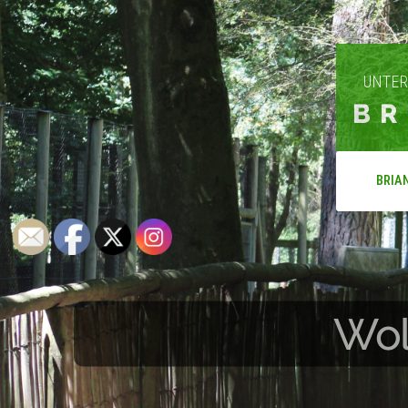
UNTER
BR
BRIA
Wol