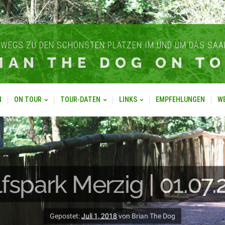
WEGS ZU DEN SCHÖNSTEN PLÄTZEN IM UND UM DAS SA
IAN THE DOG ON T
N
ON TOUR
TOUR-DATEN
LINKS
EMPFEHLUNGEN
W
fspark Merzig | 01.07.
Gepostet:
Juli 1, 2018
von Brian The Dog