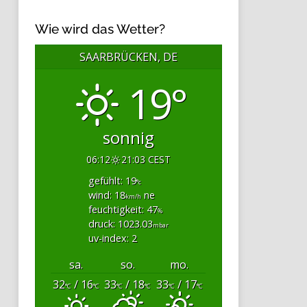
Wie wird das Wetter?
SAARBRÜCKEN, DE
19°
sonnig
06:12
21:03 CEST
gefühlt: 19
°c
wind: 18
ne
km/h
feuchtigkeit: 47
%
druck: 1023.03
mbar
uv-index: 2
sa.
so.
mo.
32
/ 16
33
/ 18
33
/ 17
°C
°C
°C
°C
°C
°C