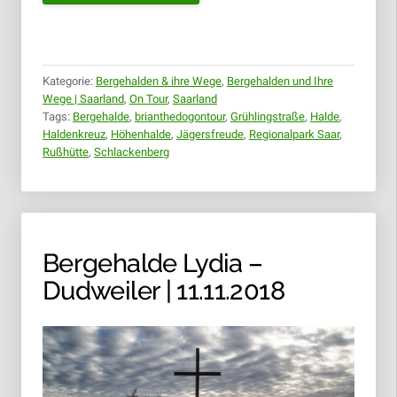
JÄGERSFREUDE/GRÜHLINGSTRASS
R
USSHÜTTE |
25
.11.2018“
Kategorie:
Bergehalden & ihre Wege
,
Bergehalden und Ihre
Wege | Saarland
,
On Tour
,
Saarland
Tags:
Bergehalde
,
brianthedogontour
,
Grühlingstraße
,
Halde
,
Haldenkreuz
,
Höhenhalde
,
Jägersfreude
,
Regionalpark Saar
,
Rußhütte
,
Schlackenberg
Bergehalde Lydia –
Dudweiler | 11.11.2018