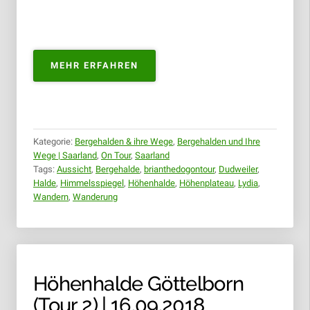
„BERGEHALDE
MEHR ERFAHREN
LYDIA
–
DUDWEILER
|
11.11.2018“
Kategorie:
Bergehalden & ihre Wege
,
Bergehalden und Ihre
Wege | Saarland
,
On Tour
,
Saarland
Tags:
Aussicht
,
Bergehalde
,
brianthedogontour
,
Dudweiler
,
Halde
,
Himmelsspiegel
,
Höhenhalde
,
Höhenplateau
,
Lydia
,
Wandern
,
Wanderung
Höhenhalde Göttelborn
(Tour 2) | 16.09.2018