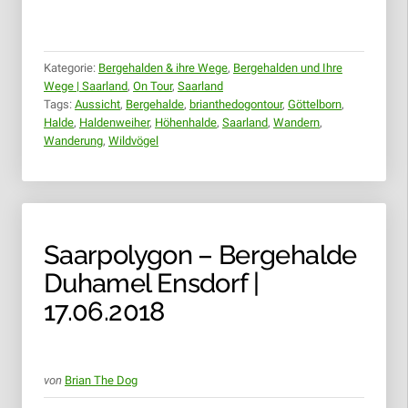
(TOUR
1)
|
08.09.2018“
Kategorie:
Bergehalden & ihre Wege
,
Bergehalden und Ihre
Wege | Saarland
,
On Tour
,
Saarland
Tags:
Aussicht
,
Bergehalde
,
brianthedogontour
,
Göttelborn
,
Halde
,
Haldenweiher
,
Höhenhalde
,
Saarland
,
Wandern
,
Wanderung
,
Wildvögel
Saarpolygon – Bergehalde
Duhamel Ensdorf |
17.06.2018
von
Brian The Dog