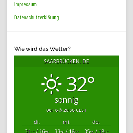
Impressum
Datenschutzerklärung
Wie wird das Wetter?
SAARBRÜCKEN, DE
32°
sonnig
06:16
20:58 CEST
di.
mi.
do.
31
/ 16
33
/ 18
35
/ 18
°C
°C
°C
°C
°C
°C