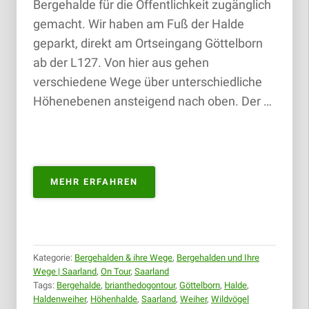
Bergehalde für die Öffentlichkeit zugänglich
gemacht. Wir haben am Fuß der Halde
geparkt, direkt am Ortseingang Göttelborn
ab der L127. Von hier aus gehen
verschiedene Wege über unterschiedliche
Höhenebenen ansteigend nach oben. Der …
„HÖHENHALDE
MEHR ERFAHREN
GÖTTELBORN
(TOUR
2)
|
16.09.2018“
Kategorie:
Bergehalden & ihre Wege
,
Bergehalden und Ihre
Wege | Saarland
,
On Tour
,
Saarland
Tags:
Bergehalde
,
brianthedogontour
,
Göttelborn
,
Halde
,
Haldenweiher
,
Höhenhalde
,
Saarland
,
Weiher
,
Wildvögel