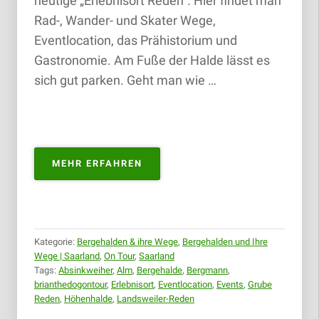
heutige „Erlebnisort Reden“. Hier findet man
Rad-, Wander- und Skater Wege,
Eventlocation, das Prähistorium und
Gastronomie. Am Fuße der Halde lässt es
sich gut parken. Geht man wie …
„BERGEHALDE
MEHR ERFAHREN
LANDWEILER
REDEN
/
BERGMANNS
ALM
Kategorie:
Bergehalden & ihre Wege
,
Bergehalden und Ihre
|
Wege | Saarland
,
On Tour
,
Saarland
06.01.2019“
Tags:
Absinkweiher
,
Alm
,
Bergehalde
,
Bergmann
,
brianthedogontour
,
Erlebnisort
,
Eventlocation
,
Events
,
Grube
Reden
,
Höhenhalde
,
Landsweiler-Reden