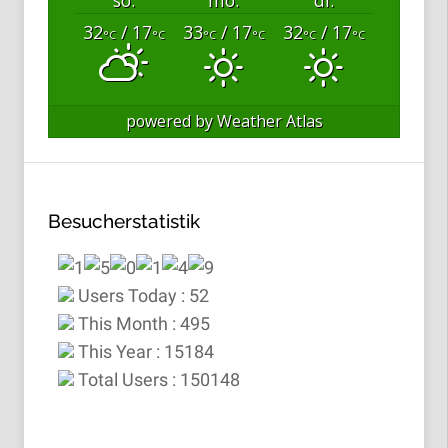
so.
mo.
di.
32
/ 17
33
/ 17
32
/ 17
°C
°C
°C
°C
°C
°C
powered by
Weather Atlas
Besucherstatistik
Users Today : 52
This Month : 495
This Year : 15184
Total Users : 150148