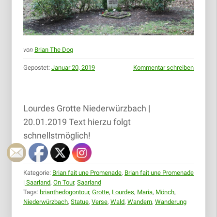
von
Brian The Dog
Gepostet:
Januar 20, 2019
Kommentar schreiben
Lourdes Grotte Niederwürzbach |
20.01.2019 Text hierzu folgt
schnellstmöglich!
Kategorie:
Brian fait une Promenade
,
Brian fait une Promenade
| Saarland
,
On Tour
,
Saarland
Tags:
brianthedogontour
,
Grotte
,
Lourdes
,
Maria
,
Mönch
,
Niederwürzbach
,
Statue
,
Verse
,
Wald
,
Wandern
,
Wanderung