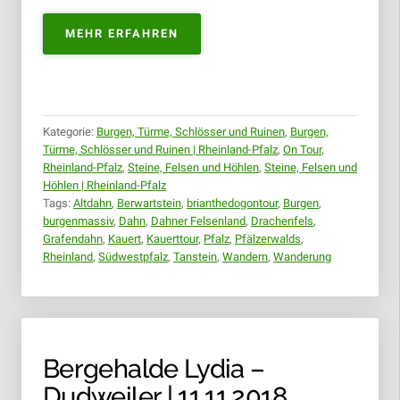
„DAHNER
MEHR ERFAHREN
FELSENLAND
–
KAUERTTOUR
&
BURGENMASSIV
Kategorie:
Burgen, Türme, Schlösser und Ruinen
,
Burgen,
ALTDAHN
Türme, Schlösser und Ruinen | Rheinland-Pfalz
,
On Tour
,
|
Rheinland-Pfalz
,
Steine, Felsen und Höhlen
,
Steine, Felsen und
18.11.2018“
Höhlen | Rheinland-Pfalz
Tags:
Altdahn
,
Berwartstein
,
brianthedogontour
,
Burgen
,
burgenmassiv
,
Dahn
,
Dahner Felsenland
,
Drachenfels
,
Grafendahn
,
Kauert
,
Kauerttour
,
Pfalz
,
Pfälzerwalds
,
Rheinland
,
Südwestpfalz
,
Tanstein
,
Wandern
,
Wanderung
Bergehalde Lydia –
Dudweiler | 11.11.2018