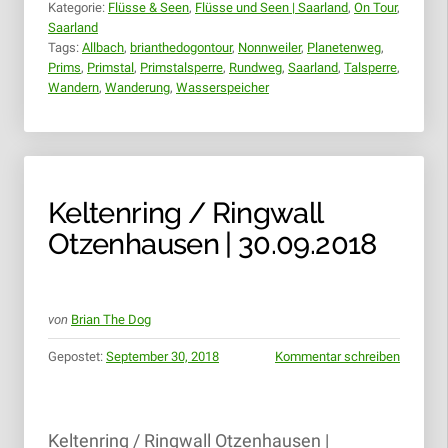
Kategorie:
Flüsse & Seen
,
Flüsse und Seen | Saarland
,
On Tour
,
30.09.2018“
Saarland
Tags:
Allbach
,
brianthedogontour
,
Nonnweiler
,
Planetenweg
,
Prims
,
Primstal
,
Primstalsperre
,
Rundweg
,
Saarland
,
Talsperre
,
Wandern
,
Wanderung
,
Wasserspeicher
Keltenring / Ringwall
Otzenhausen | 30.09.2018
von
Brian The Dog
Gepostet:
September 30, 2018
Kommentar schreiben
Keltenring / Ringwall Otzenhausen |