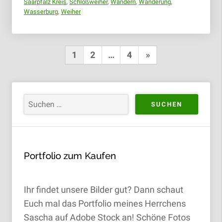
Saarpfalz Kreis
,
Schloßweiher
,
Wandern
,
Wanderung
,
Wasserburg
,
Weiher
Seitennummerierung
Nächste
1
2
…
4
»
der
Seite
Beiträge
Portfolio zum Kaufen
Ihr findet unsere Bilder gut? Dann schaut
Euch mal das Portfolio meines Herrchens
Sascha auf Adobe Stock an! Schöne Fotos