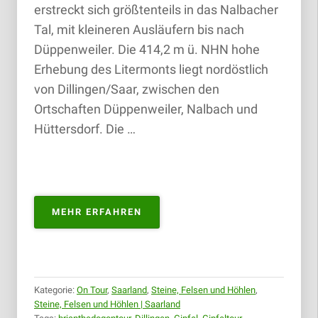
erstreckt sich größtenteils in das Nalbacher
Tal, mit kleineren Ausläufern bis nach
Düppenweiler. Die 414,2 m ü. NHN hohe
Erhebung des Litermonts liegt nordöstlich
von Dillingen/Saar, zwischen den
Ortschaften Düppenweiler, Nalbach und
Hüttersdorf. Die …
„LITERMONT
MEHR ERFAHREN
GIPFELTOUR
PREMIUM
|
14.10.2018“
Kategorie:
On Tour
,
Saarland
,
Steine, Felsen und Höhlen
,
Steine, Felsen und Höhlen | Saarland