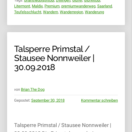
Tags:
brianthedogontour
,
Dillingen
,
Gipfel
,
Gipfeltour
,
Litermont
,
Maldix
,
Premium
,
premiumwanderweg
,
Saarland
,
Teufelsschlucht
,
Wandern
,
Wanderregion
,
Wanderung
Talsperre Primstal /
Stausee Nonnweiler |
30.09.2018
von
Brian The Dog
Gepostet:
September 30, 2018
Kommentar schreiben
Talsperre Primstal / Stausee Nonnweiler |