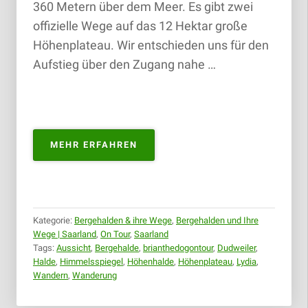
360 Metern über dem Meer. Es gibt zwei
offizielle Wege auf das 12 Hektar große
Höhenplateau. Wir entschieden uns für den
Aufstieg über den Zugang nahe …
„BERGEHALDE
MEHR ERFAHREN
LYDIA
–
DUDWEILER
|
11.11.2018“
Kategorie:
Bergehalden & ihre Wege
,
Bergehalden und Ihre
Wege | Saarland
,
On Tour
,
Saarland
Tags:
Aussicht
,
Bergehalde
,
brianthedogontour
,
Dudweiler
,
Halde
,
Himmelsspiegel
,
Höhenhalde
,
Höhenplateau
,
Lydia
,
Wandern
,
Wanderung