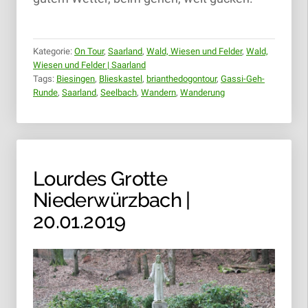
Kategorie:
On Tour
,
Saarland
,
Wald, Wiesen und Felder
,
Wald,
Wiesen und Felder | Saarland
Tags:
Biesingen
,
Blieskastel
,
brianthedogontour
,
Gassi-Geh-
Runde
,
Saarland
,
Seelbach
,
Wandern
,
Wanderung
Lourdes Grotte
Niederwürzbach |
20.01.2019