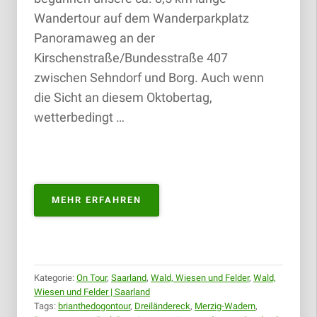
Wandertour auf dem Wanderparkplatz
Panoramaweg an der
Kirschenstraße/Bundesstraße 407
zwischen Sehndorf und Borg. Auch wenn
die Sicht an diesem Oktobertag,
wetterbedingt …
„PANORAMAWEG
MEHR ERFAHREN
PERL
PREMIUM
|
27.10.2018“
Kategorie:
On Tour
,
Saarland
,
Wald, Wiesen und Felder
,
Wald,
Wiesen und Felder | Saarland
Tags:
brianthedogontour
,
Dreiländereck
,
Merzig-Wadern
,