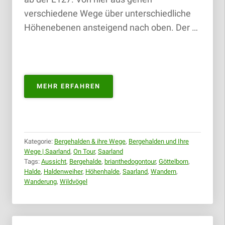
verschiedene Wege über unterschiedliche
Höhenebenen ansteigend nach oben. Der …
„HÖHENHALDE
MEHR ERFAHREN
GÖTTELBORN
(TOUR
1)
|
08.09.2018“
Kategorie:
Bergehalden & ihre Wege
,
Bergehalden und Ihre
Wege | Saarland
,
On Tour
,
Saarland
Tags:
Aussicht
,
Bergehalde
,
brianthedogontour
,
Göttelborn
,
Halde
,
Haldenweiher
,
Höhenhalde
,
Saarland
,
Wandern
,
Wanderung
,
Wildvögel