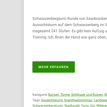
Schwarzenbergturm Runde von Saarbrücken |
Aussichtsturm auf dem Schwarzenberg im Sa
insgesamt 241 Stufen. Es gibt kein Aufzug 
Training. Ich, Brian der Hund war ganz oben
„SCHWARZENBERGT
MEHR ERFAHREN
RUNDE
VON
SAARBRÜCKEN
|
05.05.2019“
Kategorie:
Burgen, Türme, Schlösser und Ruinen
,
B
Tags:
Aussichtsturm
,
brianthedogontour
,
Landessp
Schwarzenbergturm
,
Stadtwald
,
Turm
,
Uni
,
Wildpa