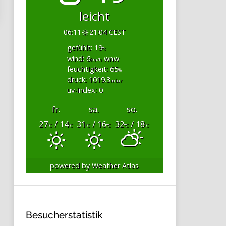
leicht
06:11
21:04 CEST
gefühlt: 19
°c
wind: 6
wnw
km/h
feuchtigkeit: 65
%
druck: 1019.3
mbar
uv-index: 0
fr.
sa.
so.
27
/ 14
31
/ 16
32
/ 18
°C
°C
°C
°C
°C
°C
powered by
Weather Atlas
Besucherstatistik