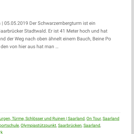
 05.05.2019 Der Schwarzernbergturm ist ein
arbrücker Stadtwald. Er ist 41 Meter hoch und hat
und der Weg nach oben ähnelt einem Bauch, Beine Po
, den von hier aus hat man …
URM
urgen, Türme, Schlösser und Ruinen | Saarland
,
On Tour
,
Saarland
ortschule
,
Olympiastützpunkt
,
Saarbrücken
,
Saarland
,
rk