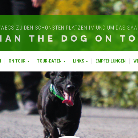
WEGS ZU DEN SCHÖNSTEN PLÄTZEN IM UND UM DAS SA
IAN THE DOG ON T
N
ON TOUR
TOUR-DATEN
LINKS
EMPFEHLUNGEN
W