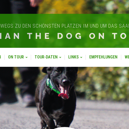
WEGS ZU DEN SCHÖNSTEN PLÄTZEN IM UND UM DAS SA
IAN THE DOG ON T
N
ON TOUR
TOUR-DATEN
LINKS
EMPFEHLUNGEN
W