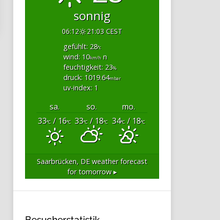
sonnig
06:12
21:03 CEST
gefühlt: 28
°c
wind: 10
n
km/h
feuchtigkeit: 23
%
druck: 1019.64
mbar
uv-index: 1
sa.
so.
mo.
33
/ 16
33
/ 18
34
/ 18
°C
°C
°C
°C
°C
°C
Saarbrücken, DE
weather forecast
for tomorrow ▸
Besucherstatistik