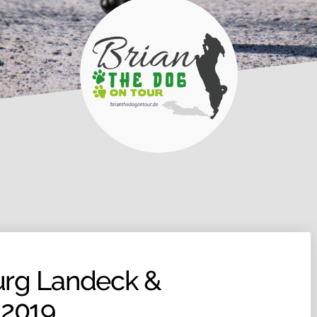
urg Landeck &
.2019