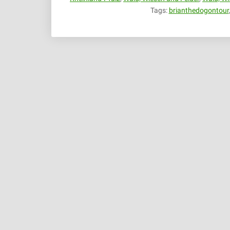
Tags:
brianthedogontour