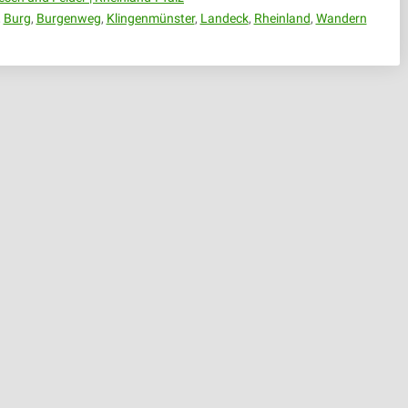
,
Burg
,
Burgenweg
,
Klingenmünster
,
Landeck
,
Rheinland
,
Wandern