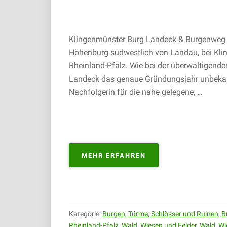
Klingenmünster Burg Landeck & Burgenweg | 
Höhenburg südwestlich von Landau, bei Kli
Rheinland-Pfalz. Wie bei der überwältigende
Landeck das genaue Gründungsjahr unbekan
Nachfolgerin für die nahe gelegene, …
„KLINGENMÜNSTER
MEHR ERFAHREN
BURG
LANDECK
&
BURGENWEG
|
Kategorie:
Burgen, Türme, Schlösser und Ruinen
,
B
01.05.2019“
Rheinland-Pfalz
,
Wald, Wiesen und Felder
,
Wald, Wi