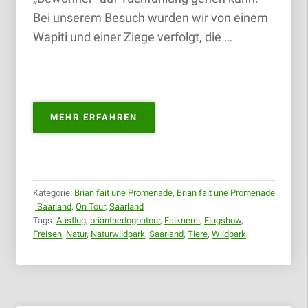
Bei unserem Besuch wurden wir von einem
Wapiti und einer Ziege verfolgt, die …
„NATURWILDPARK
MEHR ERFAHREN
FREISEN
|
06.05.2018
+
30.05.2019“
Kategorie:
Brian fait une Promenade
,
Brian fait une Promenade
| Saarland
,
On Tour
,
Saarland
Tags:
Ausflug
,
brianthedogontour
,
Falknerei
,
Flugshow
,
Freisen
,
Natur
,
Naturwildpark
,
Saarland
,
Tiere
,
Wildpark