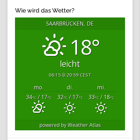
Wie wird das Wetter?
SAARBRÜCKEN, DE
18°
leicht
06:15
20:59 CEST
mo.
di.
mi.
34
/ 17
32
/ 17
33
/ 18
°C
°C
°C
°C
°C
°C
powered by
Weather Atlas