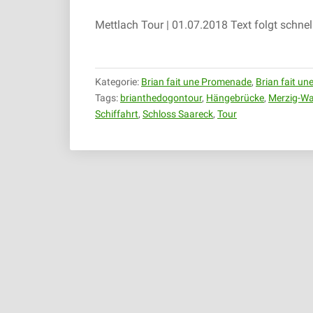
Mettlach Tour | 01.07.2018 Text folgt schnel
Kategorie:
Brian fait une Promenade
,
Brian fait u
Tags:
brianthedogontour
,
Hängebrücke
,
Merzig-W
Schiffahrt
,
Schloss Saareck
,
Tour