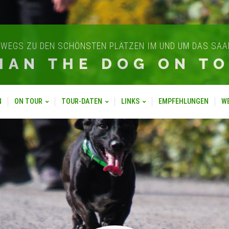
WEGS ZU DEN SCHÖNSTEN PLÄTZEN IM UND UM DAS SA
IAN THE DOG ON T
N
ON TOUR
TOUR-DATEN
LINKS
EMPFEHLUNGEN
W