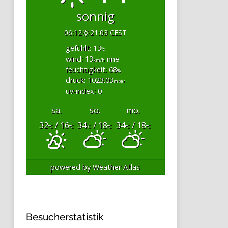
sonnig
06:12
21:03 CEST
gefühlt: 13
°c
wind: 13
nne
km/h
feuchtigkeit: 68
%
druck: 1023.03
mbar
uv-index: 0
sa.
so.
mo.
32
/ 16
34
/ 18
34
/ 18
°C
°C
°C
°C
°C
°C
powered by
Weather Atlas
Besucherstatistik