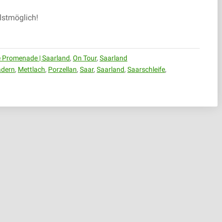
lstmöglich!
ne Promenade | Saarland
,
On Tour
,
Saarland
adern
,
Mettlach
,
Porzellan
,
Saar
,
Saarland
,
Saarschleife
,