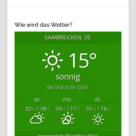
Wie wird das Wetter?
SAARBRÜCKEN, DE
15°
sonnig
06:13
21:01 CEST
so.
mo.
di.
32
/ 18
33
/ 17
31
/ 16
°C
°C
°C
°C
°C
°C