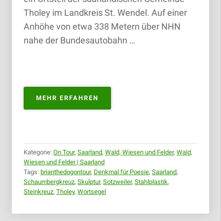
Tholey im Landkreis St. Wendel. Auf einer
Anhöhe von etwa 338 Metern über NHN
nahe der Bundesautobahn …
„WORTSEGEL
MEHR ERFAHREN
SOTZWEILER
|
24.02.2019“
Kategorie:
On Tour
,
Saarland
,
Wald, Wiesen und Felder
,
Wald,
Wiesen und Felder | Saarland
Tags:
brianthedogontour
,
Denkmal für Poesie
,
Saarland
,
Schaumbergkreuz
,
Skulptur
,
Sotzweiler
,
Stahlplastik
,
Steinkreuz
,
Tholey
,
Wortsegel