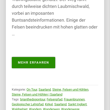
durch teilweise dichten Laubmischwald,
vorbei an imposanten
Buntsandsteinformationen. Einige der
Felsen beeindrucken mit hohen glatten oder
…
„FELSENPFAD
MEHR ERFAHREN
KIRKEL
|
02.06.2019“
Kategorie:
On Tour
,
Saarland
,
Steine, Felsen und Höhlen
,
Steine, Felsen und Höhlen | Saarland
Tags:
brianthedogontour
,
Felsenpfad
,
Frauenbrunnen
,
Geologischer Lehrpfad
,
Kirkel
,
Saarland
,
Sankt Ingbert
,
Waldgebiet
,
Wandern
,
Wanderweg
,
Wanderwege