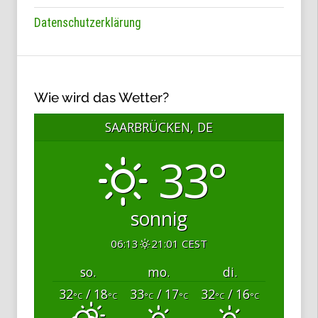
Datenschutzerklärung
Wie wird das Wetter?
SAARBRÜCKEN, DE
33°
sonnig
06:13
21:01 CEST
so.
mo.
di.
32
/ 18
33
/ 17
32
/ 16
°C
°C
°C
°C
°C
°C