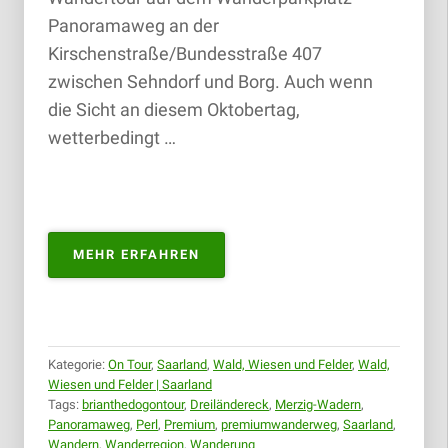
Panoramaweg an der
Kirschenstraße/Bundesstraße 407
zwischen Sehndorf und Borg. Auch wenn
die Sicht an diesem Oktobertag,
wetterbedingt …
„PANORAMAWEG
MEHR ERFAHREN
PERL
PREMIUM
|
27.10.2018“
Kategorie:
On Tour
,
Saarland
,
Wald, Wiesen und Felder
,
Wald,
Wiesen und Felder | Saarland
Tags:
brianthedogontour
,
Dreiländereck
,
Merzig-Wadern
,
Panoramaweg
,
Perl
,
Premium
,
premiumwanderweg
,
Saarland
,
Wandern
,
Wanderregion
,
Wanderung