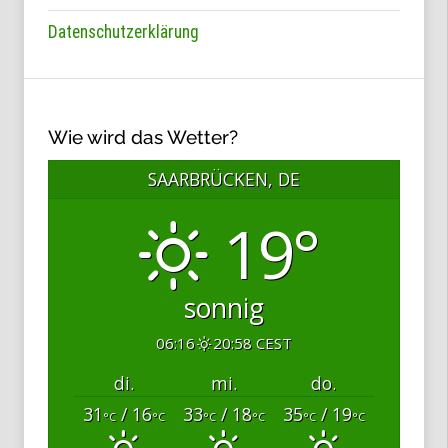
Datenschutzerklärung
Wie wird das Wetter?
SAARBRÜCKEN, DE
19°
sonnig
06:16
20:58 CEST
di.
mi.
do.
31
/ 16
33
/ 18
35
/ 19
°C
°C
°C
°C
°C
°C