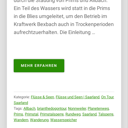
durch die Stauung von Prims und Allbach.
Ein Teil des Wassers wird statt in die Prims
in die Blies umgeleitet, um den Betrieb im
Kraftwerk Bexbach auch in Trockenperioden
aufrechtzuerhalten. Die Einleitung …
„TALSPERRE
MEHR ERFAHREN
PRIMSTAL
/
STAUSEE
NONNWEILER
|
Kategorie:
Flüsse & Seen
,
Flüsse und Seen | Saarland
,
On Tour
,
30.09.2018“
Saarland
Tags:
Allbach
,
brianthedogontour
,
Nonnweiler
,
Planetenweg
,
Prims
,
Primstal
,
Primstalsperre
,
Rundweg
,
Saarland
,
Talsperre
,
Wandern
,
Wanderung
,
Wasserspeicher