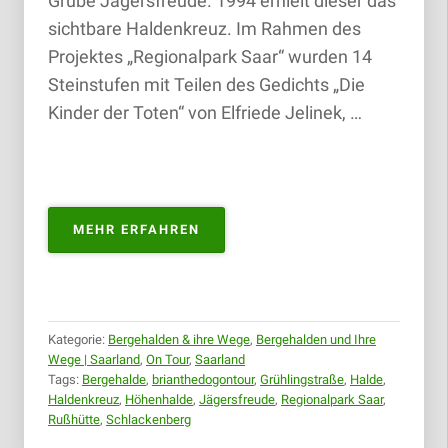
Grube Jägersfreude. 1994 erhielt dieser das
sichtbare Haldenkreuz. Im Rahmen des
Projektes „Regionalpark Saar“ wurden 14
Steinstufen mit Teilen des Gedichts „Die
Kinder der Toten“ von Elfriede Jelinek, …
„BERGEHALDE
MEHR ERFAHREN
JÄGERSFREUDE/GRÜHLINGSTRASS
R
USSHÜTTE |
25
.11.2018“
Kategorie:
Bergehalden & ihre Wege
,
Bergehalden und Ihre
Wege | Saarland
,
On Tour
,
Saarland
Tags:
Bergehalde
,
brianthedogontour
,
Grühlingstraße
,
Halde
,
Haldenkreuz
,
Höhenhalde
,
Jägersfreude
,
Regionalpark Saar
,
Rußhütte
,
Schlackenberg