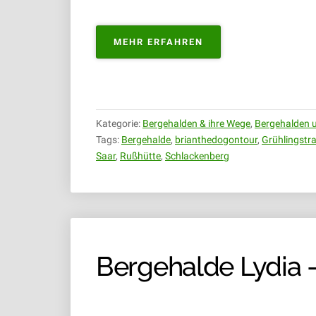
„BERGEHALDE
MEHR ERFAHREN
JÄGERSFREUDE/GRÜH
R
USSHÜTTE |
25
.11.2018“
Kategorie:
Bergehalden & ihre Wege
,
Bergehalden u
Tags:
Bergehalde
,
brianthedogontour
,
Grühlingstr
Saar
,
Rußhütte
,
Schlackenberg
Bergehalde Lydia –