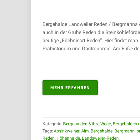
Bergehalde Landweiler Reden / Bergmanns 
auch in der Grube Reden die Steinkohleförd
heutige „Erlebnisort Reden“. Hier findet man
Prähistorium und Gastronomie. Am Fuße der 
„BERGEHALDE
MEHR ERFAHREN
LANDWEILER
REDEN
/
BERGMANNS
ALM
Kategorie:
Bergehalden & ihre Wege
,
Bergehalden u
|
Tags:
Absinkweiher
,
Alm
,
Bergehalde
,
Bergmann
,
b
06.01.2019“
Reden
,
Höhenhalde
,
Landsweiler-Reden