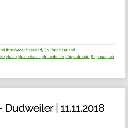
LINGSTRASSE –
nd Ihre Wege | Saarland
,
On Tour
,
Saarland
aße
,
Halde
,
Haldenkreuz
,
Höhenhalde
,
Jägersfreude
,
Regionalpark
 Dudweiler | 11.11.2018