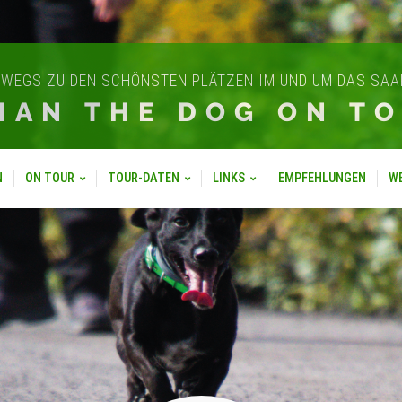
WEGS ZU DEN SCHÖNSTEN PLÄTZEN IM UND UM DAS SA
IAN THE DOG ON T
N
ON TOUR
TOUR-DATEN
LINKS
EMPFEHLUNGEN
W