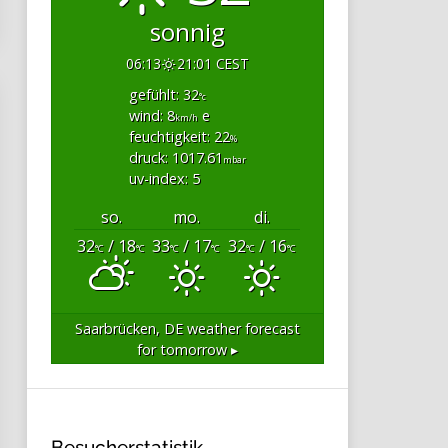
sonnig
06:13
21:01 CEST
gefühlt: 32
°c
wind: 8
e
km/h
feuchtigkeit: 22
%
druck: 1017.61
mbar
uv-index: 5
so.
mo.
di.
32
/ 18
33
/ 17
32
/ 16
°C
°C
°C
°C
°C
°C
Saarbrücken, DE
weather forecast
for tomorrow ▸
Besucherstatistik