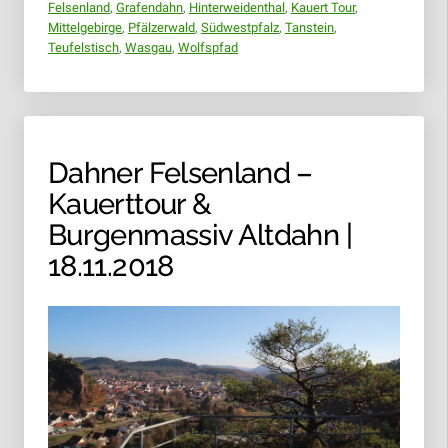
Felsenland
,
Grafendahn
,
Hinterweidenthal
,
Kauert Tour
,
Mittelgebirge
,
Pfälzerwald
,
Südwestpfalz
,
Tanstein
,
Teufelstisch
,
Wasgau
,
Wolfspfad
Dahner Felsenland –
Kauerttour &
Burgenmassiv Altdahn |
18.11.2018