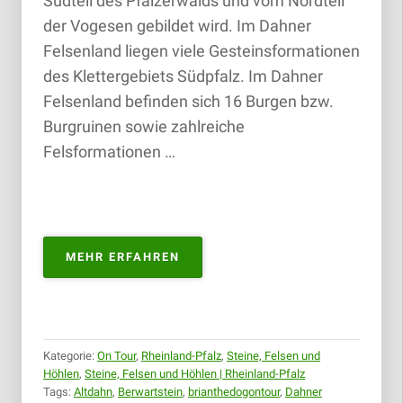
Südteil des Pfälzerwalds und vom Nordteil
der Vogesen gebildet wird. Im Dahner
Felsenland liegen viele Gesteinsformationen
des Klettergebiets Südpfalz. Im Dahner
Felsenland befinden sich 16 Burgen bzw.
Burgruinen sowie zahlreiche
Felsformationen …
„TEUFELSTISCH
MEHR ERFAHREN
HINTERWEIDENTHAL
|
23.03.2019“
Kategorie:
On Tour
,
Rheinland-Pfalz
,
Steine, Felsen und
Höhlen
,
Steine, Felsen und Höhlen | Rheinland-Pfalz
Tags:
Altdahn
,
Berwartstein
,
brianthedogontour
,
Dahner