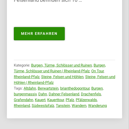
Felsenland befinden sich 16 …
„DAHNER
MEHR ERFAHREN
FELSENLAND
–
KAUERTTOUR
&
BURGENMASSIV
Kategorie:
Burgen, Türme, Schlösser und Ruinen
,
Burgen,
ALTDAHN
Türme, Schlösser und Ruinen | Rheinland-Pfalz
,
On Tour
,
|
Rheinland-Pfalz
,
Steine, Felsen und Höhlen
,
Steine, Felsen und
18.11.2018“
Höhlen | Rheinland-Pfalz
Tags:
Altdahn
,
Berwartstein
,
brianthedogontour
,
Burgen
,
burgenmassiv
,
Dahn
,
Dahner Felsenland
,
Drachenfels
,
Grafendahn
,
Kauert
,
Kauerttour
,
Pfalz
,
Pfälzerwalds
,
Rheinland
,
Südwestpfalz
,
Tanstein
,
Wandern
,
Wanderung