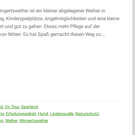
ngertsweiher ist ein kleiner abgelegener Weiher in
g, Kinderspielplätze, Angelmöglichkeiten und eine kleine
rt und gut zu gehen. Etwas mehr Pflege auf der
t von Nöten. Es hat Spaß gemacht diesen Weg zu …
nd
,
On Tour
,
Saarland
he
,
Erholungsgebiet
,
Hund
,
Lindenquelle
,
Naturschutz
,
ng
,
Weiher
,
Wingertsweiher