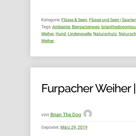
|
08.06.2019“
Kategorie:
Flüsse & Seen
,
Flüsse und Seen | Saarla
Tags:
Ambiente
,
Biergartenweg
,
brianthedogontou
Weiher
,
Hund
,
Lindenquelle
,
Naturschutz
,
Natursch
Weiher
Furpacher Weiher |
von
Brian The Dog
Gepostet:
März 29, 2019