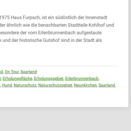
1975 Haus Furpach, ist ein südöstlich der Innenstadt
der ähnlich wie die benachbarten Stadtteile Kohlhof und
besondere der vom Erlenbrunnenbach aufgestaute
nd der historische Gutshof sind in der Stadt als
nd
,
On Tour
,
Saarland
r
,
Erholungsfläche
,
Erholungsgebiet
,
Erlenbrunnenbach
,
k
,
Hund
,
Naturschutz
,
Naturschutzgebiet
,
Neunkirchen
,
Saarland
,