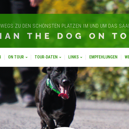
WEGS ZU DEN SCHÖNSTEN PLÄTZEN IM UND UM DAS SA
IAN THE DOG ON T
N
ON TOUR
TOUR-DATEN
LINKS
EMPFEHLUNGEN
W