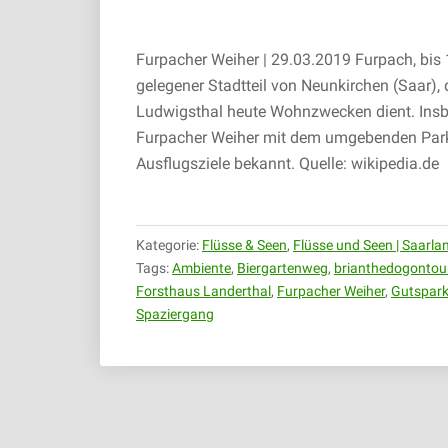
Furpacher Weiher | 29.03.2019 Furpach, bis 
gelegener Stadtteil von Neunkirchen (Saar), 
Ludwigsthal heute Wohnzwecken dient. Ins
Furpacher Weiher mit dem umgebenden Park u
Ausflugsziele bekannt. Quelle: wikipedia.de
Kategorie:
Flüsse & Seen
,
Flüsse und Seen | Saarla
Tags:
Ambiente
,
Biergartenweg
,
brianthedogontou
Forsthaus Landerthal
,
Furpacher Weiher
,
Gutspar
Spaziergang