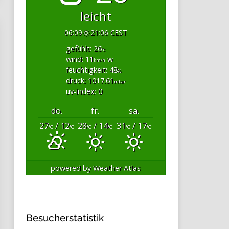
leicht
06:09
21:06 CEST
gefühlt: 26
°c
wind: 11
w
km/h
feuchtigkeit: 48
%
druck: 1017.61
mbar
uv-index: 0
do.
fr.
sa.
27
/ 12
28
/ 14
31
/ 17
°C
°C
°C
°C
°C
°C
powered by
Weather Atlas
Besucherstatistik