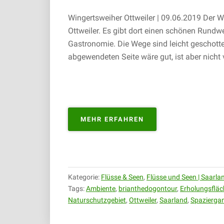
Wingertsweiher Ottweiler | 09.06.2019 Der Wi
Ottweiler. Es gibt dort einen schönen Rundwe
Gastronomie. Die Wege sind leicht geschotte
abgewendeten Seite wäre gut, ist aber nich
„WINGERTSWEIHER
MEHR ERFAHREN
OTTWEILER
|
09.06.2019“
Kategorie:
Flüsse & Seen
,
Flüsse und Seen | Saarla
Tags:
Ambiente
,
brianthedogontour
,
Erholungsfläc
Naturschutzgebiet
,
Ottweiler
,
Saarland
,
Spazierga