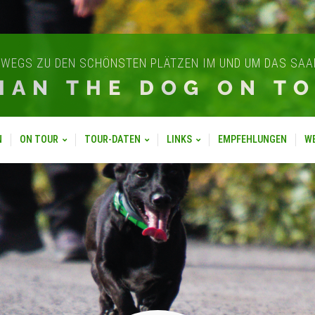
WEGS ZU DEN SCHÖNSTEN PLÄTZEN IM UND UM DAS SA
IAN THE DOG ON T
N
ON TOUR
TOUR-DATEN
LINKS
EMPFEHLUNGEN
W