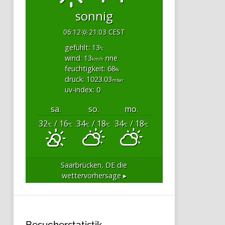
sonnig
06:12
21:03 CEST
gefühlt: 13
°c
wind: 13
nne
km/h
feuchtigkeit: 68
%
druck: 1023.03
mbar
uv-index: 0
sa.
so.
mo.
32
/ 16
34
/ 18
34
/ 18
°C
°C
°C
°C
°C
°C
Saarbrücken, DE
die
wettervorhersage ▸
Besucherstatistik