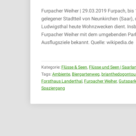
Furpacher Weiher | 29.03.2019 Furpach, bis 
gelegener Stadtteil von Neunkirchen (Saar), 
Ludwigsthal heute Wohnzwecken dient. Ins
Furpacher Weiher mit dem umgebenden Park u
Ausflugsziele bekannt. Quelle: wikipedia.de
Kategorie:
Flüsse & Seen
,
Flüsse und Seen | Saarla
Tags:
Ambiente
,
Biergartenweg
,
brianthedogontou
Forsthaus Landerthal
,
Furpacher Weiher
,
Gutspar
Spaziergang