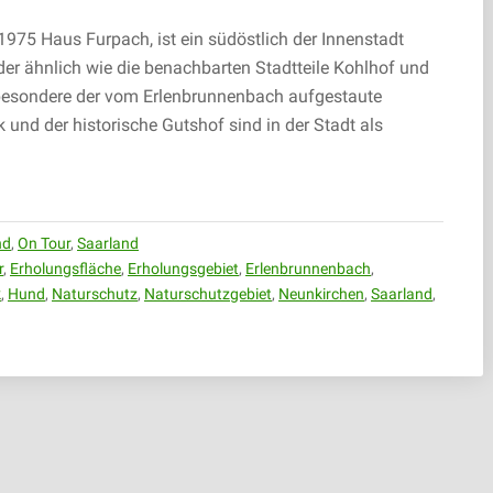
1975 Haus Furpach, ist ein südöstlich der Innenstadt
der ähnlich wie die benachbarten Stadtteile Kohlhof und
besondere der vom Erlenbrunnenbach aufgestaute
nd der historische Gutshof sind in der Stadt als
nd
,
On Tour
,
Saarland
r
,
Erholungsfläche
,
Erholungsgebiet
,
Erlenbrunnenbach
,
k
,
Hund
,
Naturschutz
,
Naturschutzgebiet
,
Neunkirchen
,
Saarland
,