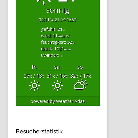
sonnig
06:11
21:04 CEST
gefühlt: 21
°c
wind: 11
w
km/h
feuchtigkeit: 52
%
druck: 1021
mbar
uv-index: 1
fr.
sa.
so.
27
/ 13
31
/ 16
32
/ 17
°C
°C
°C
°C
°C
°C
powered by
Weather Atlas
Besucherstatistik