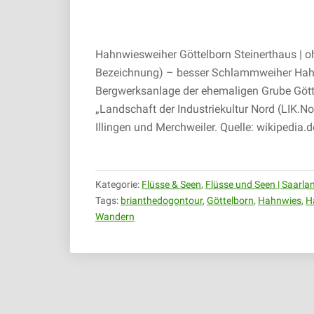
Hahnwiesweiher Göttelborn Steinerthaus | o
Bezeichnung) – besser Schlammweiher Hahn
Bergwerksanlage der ehemaligen Grube Götte
„Landschaft der Industriekultur Nord (LIK.N
Illingen und Merchweiler. Quelle: wikipedia.d
Kategorie:
Flüsse & Seen
,
Flüsse und Seen | Saarla
Tags:
brianthedogontour
,
Göttelborn
,
Hahnwies
,
H
Wandern