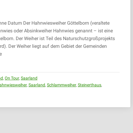
hne Datum Der Hahnwiesweiher Göttelborn (veraltete
wies oder Absinkweiher Hahnwies genannt – ist eine
lborn. Der Weiher ist Teil des Naturschutzgroßprojekts
ord). Der Weiher liegt auf dem Gebiet der Gemeinden
e
nd
,
On Tour
,
Saarland
ahnwiesweiher
,
Saarland
,
Schlammweiher
,
Steinerthaus
,