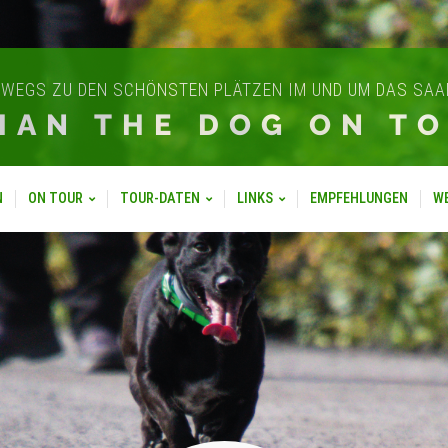
WEGS ZU DEN SCHÖNSTEN PLÄTZEN IM UND UM DAS SA
IAN THE DOG ON T
N
ON TOUR
TOUR-DATEN
LINKS
EMPFEHLUNGEN
W