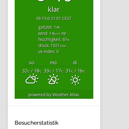
klar
06:13
21:01 CEST
gefühlt: 14
°c
wind: 14
ne
km/h
feuchtigkeit: 61
%
druck: 1021
mbar
uv-index: 0
so.
mo.
di.
32
/ 18
33
/ 17
31
/ 16
°C
°C
°C
°C
°C
°C
powered by
Weather Atlas
Besucherstatistik