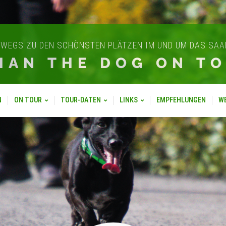
WEGS ZU DEN SCHÖNSTEN PLÄTZEN IM UND UM DAS SA
IAN THE DOG ON T
N
ON TOUR
TOUR-DATEN
LINKS
EMPFEHLUNGEN
W