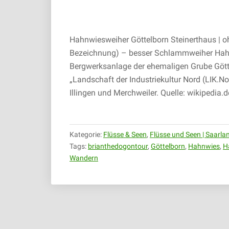
Hahnwiesweiher Göttelborn Steinerthaus | o
Bezeichnung) – besser Schlammweiher Hahn
Bergwerksanlage der ehemaligen Grube Götte
„Landschaft der Industriekultur Nord (LIK.N
Illingen und Merchweiler. Quelle: wikipedia.d
Kategorie:
Flüsse & Seen
,
Flüsse und Seen | Saarla
Tags:
brianthedogontour
,
Göttelborn
,
Hahnwies
,
H
Wandern