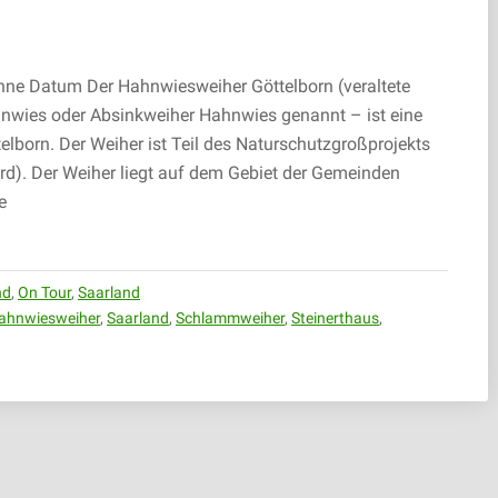
hne Datum Der Hahnwiesweiher Göttelborn (veraltete
wies oder Absinkweiher Hahnwies genannt – ist eine
lborn. Der Weiher ist Teil des Naturschutzgroßprojekts
ord). Der Weiher liegt auf dem Gebiet der Gemeinden
e
nd
,
On Tour
,
Saarland
ahnwiesweiher
,
Saarland
,
Schlammweiher
,
Steinerthaus
,