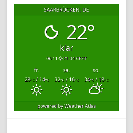
SAARBRÜCKEN, DE
22°
klar
06:11
21:04 CEST
fr.
sa.
so.
28
/ 14
32
/ 16
34
/ 18
°C
°C
°C
°C
°C
°C
powered by
Weather Atlas