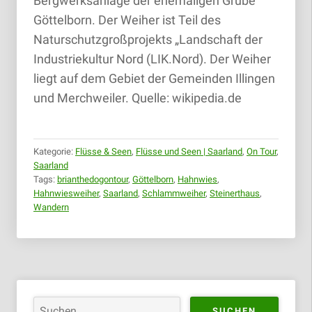
Bergwerksanlage der ehemaligen Grube
Göttelborn. Der Weiher ist Teil des
Naturschutzgroßprojekts „Landschaft der
Industriekultur Nord (LIK.Nord). Der Weiher
liegt auf dem Gebiet der Gemeinden Illingen
und Merchweiler. Quelle: wikipedia.de
Kategorie:
Flüsse & Seen
,
Flüsse und Seen | Saarland
,
On Tour
,
Saarland
Tags:
brianthedogontour
,
Göttelborn
,
Hahnwies
,
Hahnwiesweiher
,
Saarland
,
Schlammweiher
,
Steinerthaus
,
Wandern